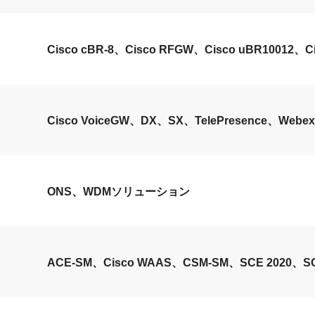
Cisco cBR-8、Cisco RFGW、Cisco uBR10012、Ci
Cisco VoiceGW、DX、SX、TelePresence、Webex
ONS、WDMソリューション
ACE-SM、Cisco WAAS、CSM-SM、SCE 2020、SC